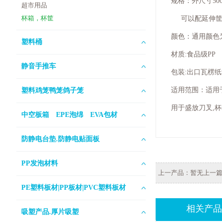
规格：外尺寸500*
超市用品
杯箱，杯筐
可以配延伸筐
颜色：通用颜色
塑料桶
材质:食品级PP
静音手推车
包装:出口瓦楞纸箱
适用范围：适用
塑料鸡笼鸭笼鸽子笼
用于盛放刀叉,
中空板箱 EPE泡绵 EVA包材
防静电台垫.防静电贴面板
PP发泡材料
上一产品：暂无上一
PE塑料板材|PP板材|PVC塑料板材
相关产品
吸塑产品.厚片吸塑