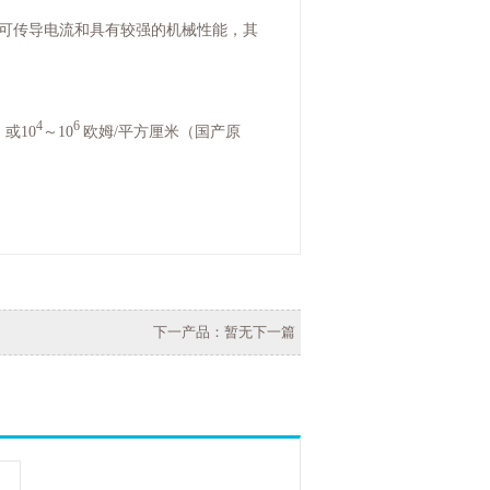
物可传导电流和具有较强的机械性能，其
4
6
或10
～10
欧姆/平方厘米（国产原
下一产品：暂无下一篇