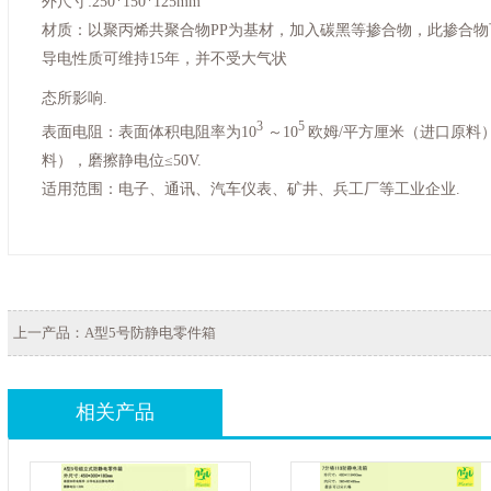
外尺寸:250*150*125mm
材质：以聚丙烯共聚合物PP为基材，加入碳黑等掺合物，此掺合
导电性质可维持15年，并不受大气状
态所影响.
3
5
表面电阻：表面体积电阻率为10
～10
欧姆/平方厘米（进口原料）
料），磨擦静电位≤50V.
适用范围：电子、通讯、汽车仪表、矿井、兵工厂等工业企业.
上一产品：
A型5号防静电零件箱
相关产品