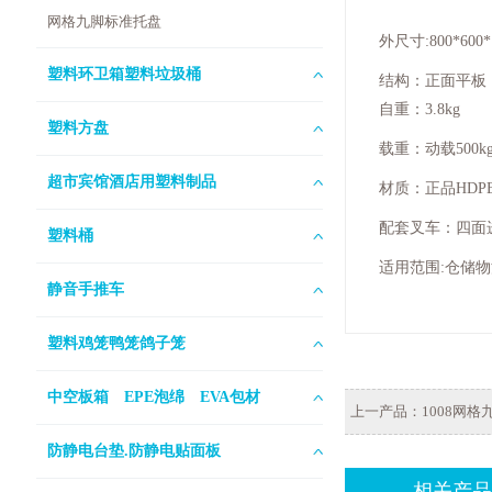
网格九脚标准托盘
外尺寸:800*600*
塑料环卫箱塑料垃圾桶
结构：正面平板
自重：3.8kg
塑料方盘
载重：动载500kg
超市宾馆酒店用塑料制品
材质：正品HDP
配套叉车：四面
塑料桶
适用范围:仓储
静音手推车
塑料鸡笼鸭笼鸽子笼
中空板箱 EPE泡绵 EVA包材
上一产品：
1008网
防静电台垫.防静电贴面板
相关产品