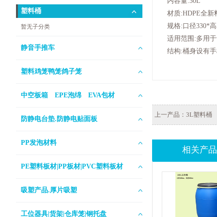
内容量:30L
塑料桶
材质:HDPE全新
规格:口径330*高
暂无子分类
适用范围:多用于
静音手推车
结构:桶身设有手
塑料鸡笼鸭笼鸽子笼
中空板箱 EPE泡绵 EVA包材
上一产品：
3L塑料桶
防静电台垫.防静电贴面板
PP发泡材料
相关产品
PE塑料板材|PP板材|PVC塑料板材
吸塑产品.厚片吸塑
工位器具|货架|仓库笼|钢托盘